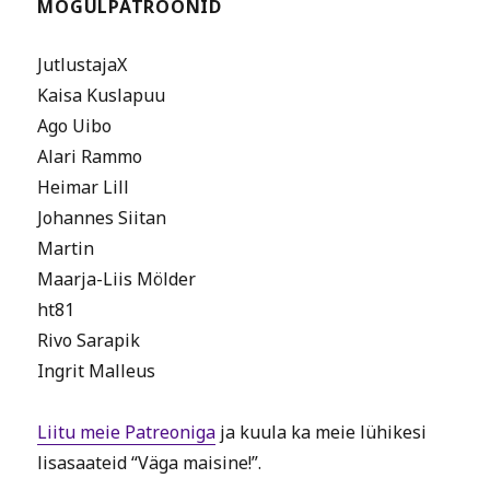
MOGULPATROONID
JutlustajaX
Kaisa Kuslapuu
Ago Uibo
Alari Rammo
Heimar Lill
Johannes Siitan
Martin
Maarja-Liis Mölder
ht81
Rivo Sarapik
Ingrit Malleus
Liitu meie Patreoniga
ja kuula ka meie lühikesi
lisasaateid “Väga maisine!”.