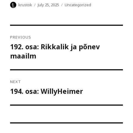
Author
Posted
Categories
krustok
July 25, 2025
Uncategorized
on
Post
PREVIOUS
navigation
192. osa: Rikkalik ja põnev
Previous
maailm
post:
NEXT
194. osa: WillyHeimer
Next
post: