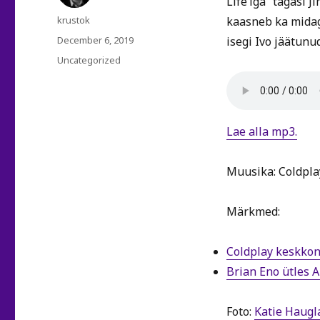
Life’iga” tagasi 
Author
krustok
kaasneb ka midag
Posted
December 6, 2019
isegi Ivo jäätun
on
Categories
Uncategorized
Lae alla mp3.
Muusika: Coldpla
Märkmed:
Coldplay keskkon
Brian Eno ütles 
Foto:
Katie Haugl