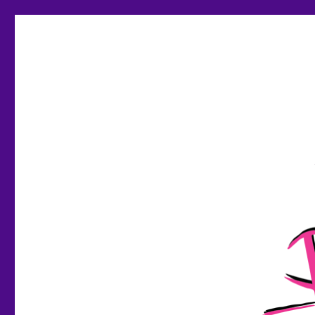
POPKULTURISTID
Teadlane ja kirjanik. Popkultuur ja tehnoloogia. Podcast ja hä