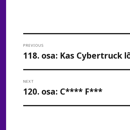
Post
PREVIOUS
navigation
118. osa: Kas Cybertruck 
Previous
post:
NEXT
120. osa: C**** F***
Next
post: