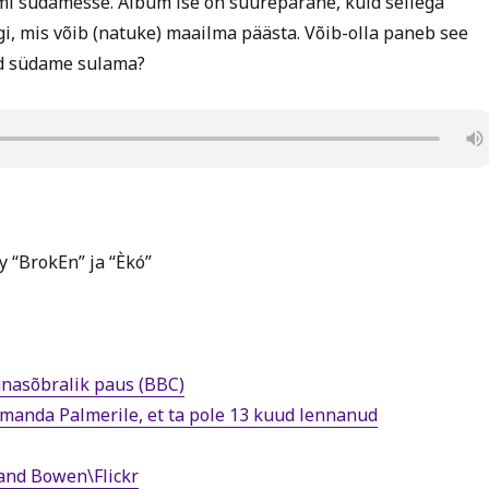
Jimi südamesse. Album ise on suurepärane, kuid sellega
i, mis võib (natuke) maailma päästa. Võib-olla paneb see
ud südame sulama?
y “BrokEn” ja “Èkó”
nasõbralik paus (BBC)
Amanda Palmerile, et ta pole 13 kuud lennanud
and Bowen\Flickr