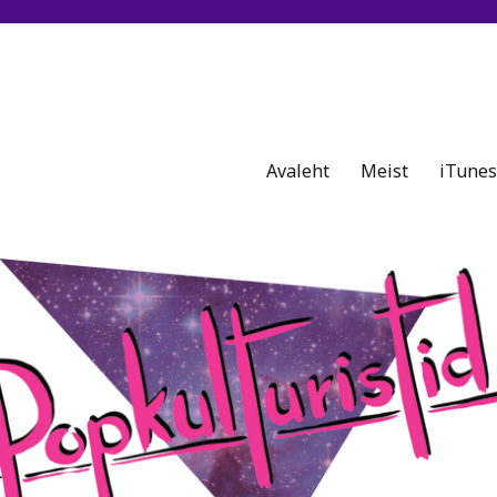
äled taskus.
Avaleht
Meist
iTunes