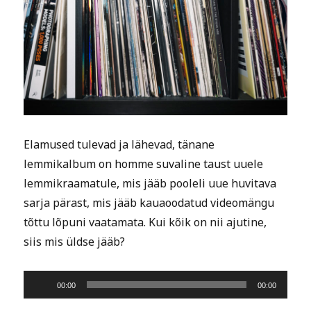
Elamused tulevad ja lähevad, tänane
lemmikalbum on homme suvaline taust uuele
lemmikraamatule, mis jääb pooleli uue huvitava
sarja pärast, mis jääb kauaoodatud videomängu
tõttu lõpuni vaatamata. Kui kõik on nii ajutine,
siis mis üldse jääb?
Audio
00:00
00:00
Player