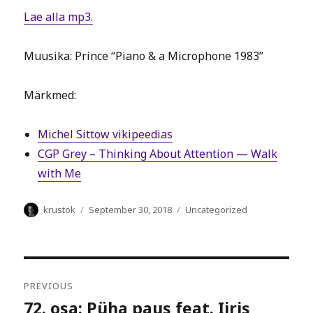
Lae alla mp3.
Muusika: Prince “Piano & a Microphone 1983”
Märkmed:
Michel Sittow vikipeedias
CGP Grey – Thinking About Attention — Walk
with Me
Author
Posted
Categories
krustok
September 30, 2018
Uncategorized
on
Post
PREVIOUS
navigation
72. osa: Püha paus feat. Iiris
Previous